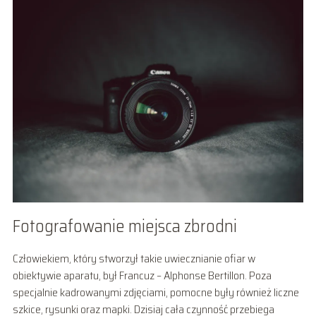
Fotografowanie miejsca zbrodni
Człowiekiem, który stworzył takie uwiecznianie ofiar w
obiektywie aparatu, był Francuz – Alphonse Bertillon. Poza
specjalnie kadrowanymi zdjęciami, pomocne były również liczne
szkice, rysunki oraz mapki. Dzisiaj cała czynność przebiega