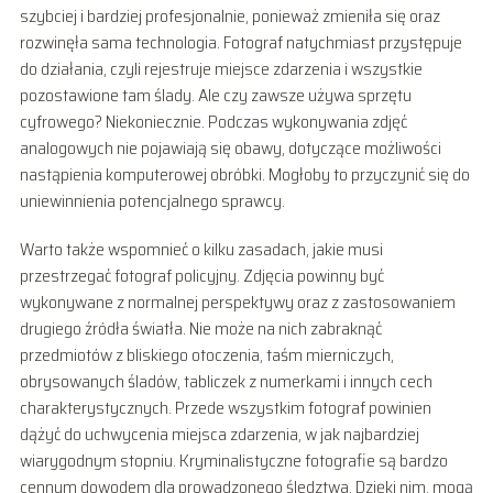
szybciej i bardziej profesjonalnie, ponieważ zmieniła się oraz
rozwinęła sama technologia. Fotograf natychmiast przystępuje
do działania, czyli rejestruje miejsce zdarzenia i wszystkie
pozostawione tam ślady. Ale czy zawsze używa sprzętu
cyfrowego? Niekoniecznie. Podczas wykonywania zdjęć
analogowych nie pojawiają się obawy, dotyczące możliwości
nastąpienia komputerowej obróbki. Mogłoby to przyczynić się do
uniewinnienia potencjalnego sprawcy.
Warto także wspomnieć o kilku zasadach, jakie musi
przestrzegać fotograf policyjny. Zdjęcia powinny być
wykonywane z normalnej perspektywy oraz z zastosowaniem
drugiego źródła światła. Nie może na nich zabraknąć
przedmiotów z bliskiego otoczenia, taśm mierniczych,
obrysowanych śladów, tabliczek z numerkami i innych cech
charakterystycznych. Przede wszystkim fotograf powinien
dążyć do uchwycenia miejsca zdarzenia, w jak najbardziej
wiarygodnym stopniu. Kryminalistyczne fotografie są bardzo
cennym dowodem dla prowadzonego śledztwa. Dzięki nim, mogą