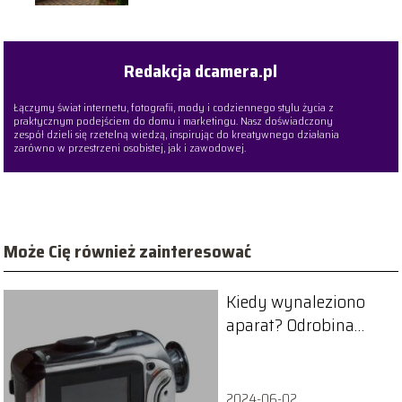
Redakcja dcamera.pl
Łączymy świat internetu, fotografii, mody i codziennego stylu życia z
praktycznym podejściem do domu i marketingu. Nasz doświadczony
zespół dzieli się rzetelną wiedzą, inspirując do kreatywnego działania
zarówno w przestrzeni osobistej, jak i zawodowej.
Może Cię również zainteresować
Kiedy wynaleziono
aparat? Odrobina
historii
2024-06-02