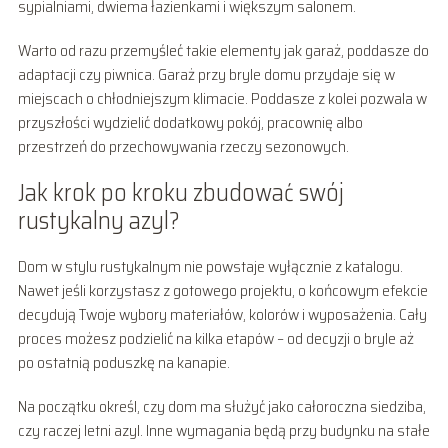
sypialniami, dwiema łazienkami i większym salonem.
Warto od razu przemyśleć takie elementy jak garaż, poddasze do
adaptacji czy piwnica. Garaż przy bryle domu przydaje się w
miejscach o chłodniejszym klimacie. Poddasze z kolei pozwala w
przyszłości wydzielić dodatkowy pokój, pracownię albo
przestrzeń do przechowywania rzeczy sezonowych.
Jak krok po kroku zbudować swój
rustykalny azyl?
Dom w stylu rustykalnym nie powstaje wyłącznie z katalogu.
Nawet jeśli korzystasz z gotowego projektu, o końcowym efekcie
decydują Twoje wybory materiałów, kolorów i wyposażenia. Cały
proces możesz podzielić na kilka etapów – od decyzji o bryle aż
po ostatnią poduszkę na kanapie.
Na początku określ, czy dom ma służyć jako całoroczna siedziba,
czy raczej letni azyl. Inne wymagania będą przy budynku na stałe