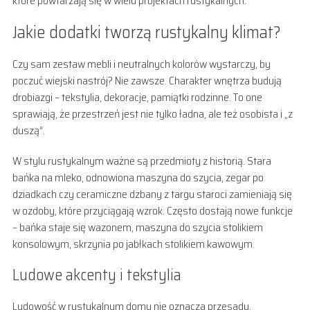
które powtarzają się w wielu projektach rustykalnych.
Jakie dodatki tworzą rustykalny klimat?
Czy sam zestaw mebli i neutralnych kolorów wystarczy, by
poczuć wiejski nastrój? Nie zawsze. Charakter wnętrza budują
drobiazgi – tekstylia, dekoracje, pamiątki rodzinne. To one
sprawiają, że przestrzeń jest nie tylko ładna, ale też osobista i „z
duszą”.
W stylu rustykalnym ważne są przedmioty z historią. Stara
bańka na mleko, odnowiona maszyna do szycia, zegar po
dziadkach czy ceramiczne dzbany z targu staroci zamieniają się
w ozdoby, które przyciągają wzrok. Często dostają nowe funkcje
– bańka staje się wazonem, maszyna do szycia stolikiem
konsolowym, skrzynia po jabłkach stolikiem kawowym.
Ludowe akcenty i tekstylia
Ludowość w rustykalnym domu nie oznacza przesady.