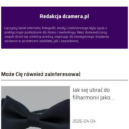
Redakcja dcamera.pl
Łączymy świat internetu, fotografii, mody i codziennego stylu życia z
praktycznym podejściem do domu i marketingu. Nasz doświadczony
zespół dzieli się rzetelną wiedzą, inspirując do kreatywnego działania
zarówno w przestrzeni osobistej, jak i zawodowej.
Może Cię również zainteresować
Jak się ubrać do
filharmonii jako
mężczyzna?
2026-04-04