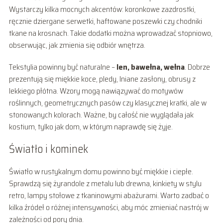
Wystarczy kilka mocnych akcentów: koronkowe zazdrostki,
ręcznie dziergane serwetki, haftowane poszewki czy chodniki
tkane na krosnach. Takie dodatki można wprowadzać stopniowo,
obserwując, jak zmienia się odbiór wnętrza.
Tekstylia powinny być naturalne –
len, bawełna, wełna
. Dobrze
prezentują się miękkie koce, pledy, lniane zasłony, obrusy z
lekkiego płótna. Wzory mogą nawiązywać do motywów
roślinnych, geometrycznych pasów czy klasycznej kratki, ale w
stonowanych kolorach. Ważne, by całość nie wyglądała jak
kostium, tylko jak dom, w którym naprawdę się żyje.
Światło i kominek
Światło w rustykalnym domu powinno być miękkie i ciepłe.
Sprawdzą się żyrandole z metalu lub drewna, kinkiety w stylu
retro, lampy stołowe z tkaninowymi abażurami. Warto zadbać o
kilka źródeł o różnej intensywności, aby móc zmieniać nastrój w
zależności od pory dnia.