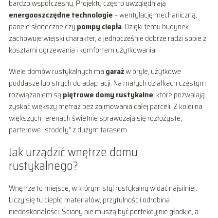
bardzo współczesny. Projekty często uwzględniają
energooszczędne technologie
– wentylację mechaniczną,
panele słoneczne czy
pompy ciepła
. Dzięki temu budynek
zachowuje wiejski charakter, a jednocześnie dobrze radzi sobie z
kosztami ogrzewania i komfortem użytkowania.
Wiele domów rustykalnych ma
garaż
w bryle, użytkowe
poddasze lub strych do adaptacji. Na małych działkach częstym
rozwiązaniem są
piętrowe domy rustykalne
, które pozwalają
zyskać większy metraż bez zajmowania całej parceli. Z kolei na
większych terenach świetnie sprawdzają się rozłożyste,
parterowe „stodoły” z dużym tarasem.
Jak urządzić wnętrze domu
rustykalnego?
Wnętrze to miejsce, w którym styl rustykalny widać najsilniej.
Liczy się tu ciepło materiałów, przytulność i odrobina
niedoskonałości. Ściany nie muszą być perfekcyjnie gładkie, a