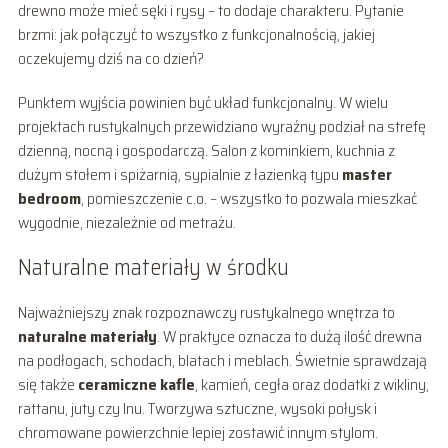
drewno może mieć sęki i rysy – to dodaje charakteru. Pytanie
brzmi: jak połączyć to wszystko z funkcjonalnością, jakiej
oczekujemy dziś na co dzień?
Punktem wyjścia powinien być układ funkcjonalny. W wielu
projektach rustykalnych przewidziano wyraźny podział na strefę
dzienną, nocną i gospodarczą. Salon z kominkiem, kuchnia z
dużym stołem i spiżarnią, sypialnie z łazienką typu
master
bedroom
, pomieszczenie c.o. – wszystko to pozwala mieszkać
wygodnie, niezależnie od metrażu.
Naturalne materiały w środku
Najważniejszy znak rozpoznawczy rustykalnego wnętrza to
naturalne materiały
. W praktyce oznacza to dużą ilość drewna
na podłogach, schodach, blatach i meblach. Świetnie sprawdzają
się także
ceramiczne kafle
, kamień, cegła oraz dodatki z wikliny,
rattanu, juty czy lnu. Tworzywa sztuczne, wysoki połysk i
chromowane powierzchnie lepiej zostawić innym stylom.