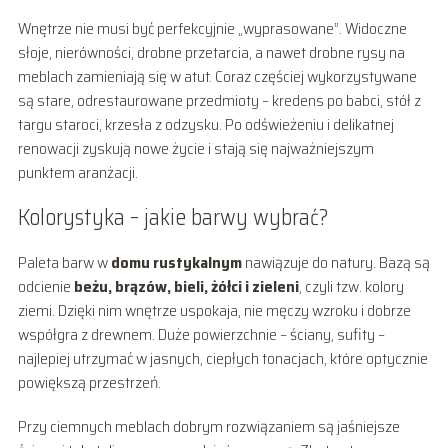
Wnętrze nie musi być perfekcyjnie „wyprasowane”. Widoczne
słoje, nierówności, drobne przetarcia, a nawet drobne rysy na
meblach zamieniają się w atut. Coraz częściej wykorzystywane
są stare, odrestaurowane przedmioty – kredens po babci, stół z
targu staroci, krzesła z odzysku. Po odświeżeniu i delikatnej
renowacji zyskują nowe życie i stają się najważniejszym
punktem aranżacji.
Kolorystyka – jakie barwy wybrać?
Paleta barw w
domu rustykalnym
nawiązuje do natury. Bazą są
odcienie
beżu, brązów, bieli, żółci i zieleni
, czyli tzw. kolory
ziemi. Dzięki nim wnętrze uspokaja, nie męczy wzroku i dobrze
współgra z drewnem. Duże powierzchnie – ściany, sufity –
najlepiej utrzymać w jasnych, ciepłych tonacjach, które optycznie
powiększą przestrzeń.
Przy ciemnych meblach dobrym rozwiązaniem są jaśniejsze