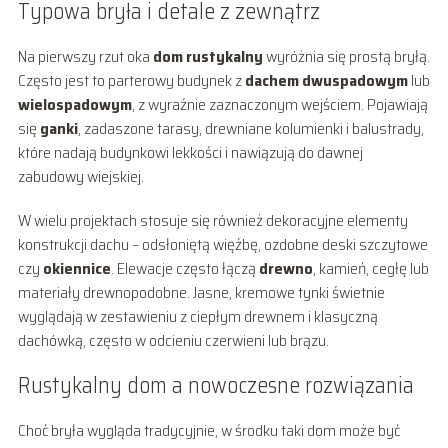
Typowa bryła i detale z zewnątrz
Na pierwszy rzut oka
dom rustykalny
wyróżnia się prostą bryłą.
Często jest to parterowy budynek z
dachem dwuspadowym
lub
wielospadowym
, z wyraźnie zaznaczonym wejściem. Pojawiają
się
ganki
, zadaszone tarasy, drewniane kolumienki i balustrady,
które nadają budynkowi lekkości i nawiązują do dawnej
zabudowy wiejskiej.
W wielu projektach stosuje się również dekoracyjne elementy
konstrukcji dachu – odsłoniętą więźbę, ozdobne deski szczytowe
czy
okiennice
. Elewacje często łączą
drewno
, kamień, cegłę lub
materiały drewnopodobne. Jasne, kremowe tynki świetnie
wyglądają w zestawieniu z ciepłym drewnem i klasyczną
dachówką, często w odcieniu czerwieni lub brązu.
Rustykalny dom a nowoczesne rozwiązania
Choć bryła wygląda tradycyjnie, w środku taki dom może być