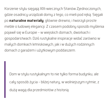
Korzenie stylu sięgają XIX‑wiecznych Stanów Zjednoczonych,
gdzie osadnicy urządzali domy z tego, co mieli pod ręką. Sięgali
po
naturalne materiały
, głównie drewno, i tworzyli proste
meble o ludowej elegancji. Z czasem podobny sposób myślenia
pojawił się w Europie – w wiejskich domach, dworkach i
gospodarstwach. Dziś rustykalne inspiracje widać zarówno w
małych domkach letniskowych, jak i w dużych rodzinnych
domach z garażem i użytkowym poddaszem.
Dom w stylu rustykalnym to nie tylko forma budynku, ale
cały sposób życia – bliżej natury, w wolniejszym rytmie, z
dużą wagą dla przedmiotów z historią.