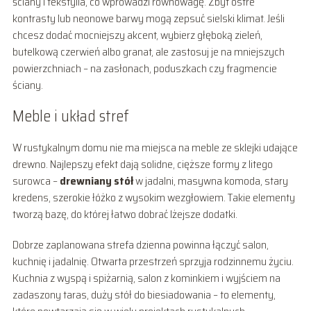
ściany i tekstylia, co wprowadzi równowagę. Zbyt ostre
kontrasty lub neonowe barwy mogą zepsuć sielski klimat. Jeśli
chcesz dodać mocniejszy akcent, wybierz głęboką zieleń,
butelkową czerwień albo granat, ale zastosuj je na mniejszych
powierzchniach – na zasłonach, poduszkach czy fragmencie
ściany.
Meble i układ stref
W rustykalnym domu nie ma miejsca na meble ze sklejki udające
drewno. Najlepszy efekt dają solidne, cięższe formy z litego
surowca –
drewniany stół
w jadalni, masywna komoda, stary
kredens, szerokie łóżko z wysokim wezgłowiem. Takie elementy
tworzą bazę, do której łatwo dobrać lżejsze dodatki.
Dobrze zaplanowana strefa dzienna powinna łączyć salon,
kuchnię i jadalnię. Otwarta przestrzeń sprzyja rodzinnemu życiu.
Kuchnia z wyspą i spiżarnią, salon z kominkiem i wyjściem na
zadaszony taras, duży stół do biesiadowania – to elementy,