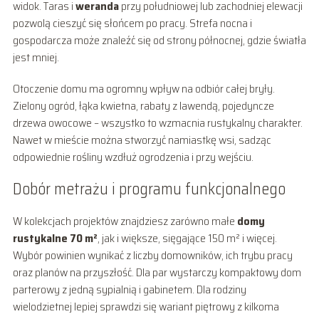
widok. Taras i
weranda
przy południowej lub zachodniej elewacji
pozwolą cieszyć się słońcem po pracy. Strefa nocna i
gospodarcza może znaleźć się od strony północnej, gdzie światła
jest mniej.
Otoczenie domu ma ogromny wpływ na odbiór całej bryły.
Zielony ogród, łąka kwietna, rabaty z lawendą, pojedyncze
drzewa owocowe – wszystko to wzmacnia rustykalny charakter.
Nawet w mieście można stworzyć namiastkę wsi, sadząc
odpowiednie rośliny wzdłuż ogrodzenia i przy wejściu.
Dobór metrażu i programu funkcjonalnego
W kolekcjach projektów znajdziesz zarówno małe
domy
rustykalne 70 m²
, jak i większe, sięgające 150 m² i więcej.
Wybór powinien wynikać z liczby domowników, ich trybu pracy
oraz planów na przyszłość. Dla par wystarczy kompaktowy dom
parterowy z jedną sypialnią i gabinetem. Dla rodziny
wielodzietnej lepiej sprawdzi się wariant piętrowy z kilkoma