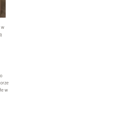
i w
ą
 o
lorze
płe w