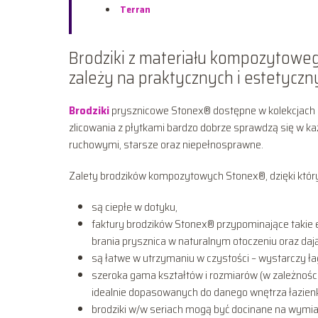
Terran
Brodziki z materiału kompozytowe
zależy na praktycznych i estetyczn
Brodziki
prysznicowe Stonex® dostępne w kolekcjach Py
zlicowania z płytkami bardzo dobrze sprawdzą się w ka
ruchowymi, starsze oraz niepełnosprawne.
Zalety brodzików kompozytowych Stonex®, dzięki który
są ciepłe w dotyku,
faktury brodzików Stonex® przypominające takie 
brania prysznica w naturalnym otoczeniu oraz daj
są łatwe w utrzymaniu w czystości – wystarczy ła
szeroka gama kształtów i rozmiarów (w zależności
idealnie dopasowanych do danego wnętrza łazienk
brodziki w/w seriach mogą być docinane na wymi