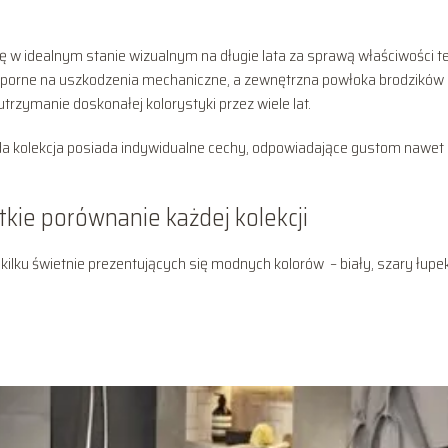
ę w idealnym stanie wizualnym na długie lata za sprawą właściwości t
odporne na uszkodzenia mechaniczne, a zewnętrzna powłoka brodzików
rzymanie doskonałej kolorystyki przez wiele lat.
ażda kolekcja posiada indywidualne cechy, odpowiadające gustom nawet
ótkie porównanie każdej kolekcji
ilku świetnie prezentujących się modnych kolorów – biały, szary łupek