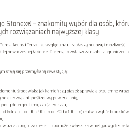
go Stonex® – znakomity wybór dla osób, któ
ych rozwiązaniach najwyższej klasy
ros, Aquos i Terran, ze względu na ultrapłaską budowę i możliwość
żdej nowoczesnej łazience. Docenią to zwłaszcza osoby z ograniczeni
m stają się przemyślaną inwestycją:
elementy środowiska jak kamień czy piasek sprawiają przyjemne wraż
ą bezpieczną antypoślizgową powierzchnię,
godny detergent i miękka ściereczka,
 od kolekcji – od 90 × 90 cm do 200 × 100 cm) ułatwia wybór brodzików
i,
ar w oznaczonym zakresie, co pomoże zwłaszcza w nietypowych stref