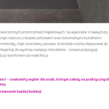
 nowoczesnych przestrzeniach kąpielowych. Są wykonane z najwyższej
tetyki i luksusu z bezpieczeństwem oraz różnorodnymi kształtami i
 materiały, style oraz kolory sprawia, że brodziki można dopasować do
 i elegancję do wystroju swojego mieszkania – rozważ propozycję
cią i komfortem od marki Roca.
x® – znakomity wybór dla osób, którym zależy na praktycznych
lasy
orównanie każdej kolekcji