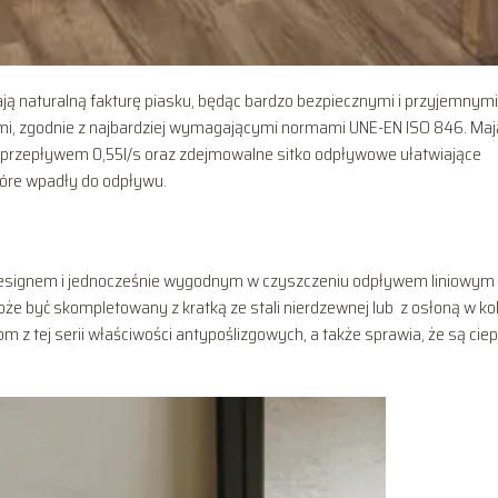
ają naturalną fakturę piasku, będąc bardzo bezpiecznymi i przyjemnym
ymi, zgodnie z najbardziej wymagającymi normami UNE-EN ISO 846. Maj
ym przepływem 0,55l/s oraz zdejmowalne sitko odpływowe ułatwiające
tóre wpadły do odpływu.
esignem i jednocześnie wygodnym w czyszczeniu odpływem liniowym
że być skompletowany z kratką ze stali nierdzewnej lub z osłoną w ko
m z tej serii właściwości antypoślizgowych, a także sprawia, że są cie