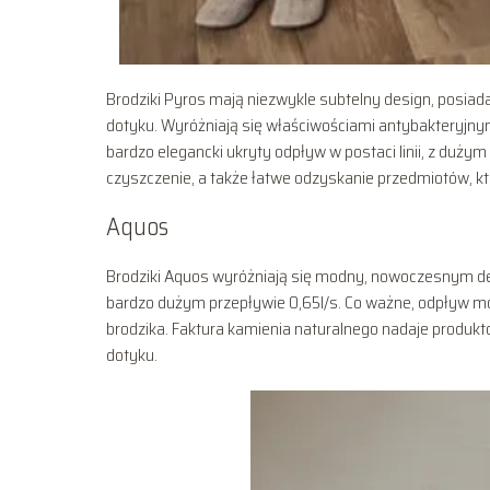
Brodziki Pyros mają niezwykle subtelny design, posiad
dotyku. Wyróżniają się właściwościami antybakteryjn
bardzo elegancki ukryty odpływ w postaci linii, z duż
czyszczenie, a także łatwe odzyskanie przedmiotów, k
Aquos
Brodziki Aquos wyróżniają się modny, nowoczesnym d
bardzo dużym przepływie 0,65l/s. Co ważne, odpływ mo
brodzika. Faktura kamienia naturalnego nadaje produkto
dotyku.