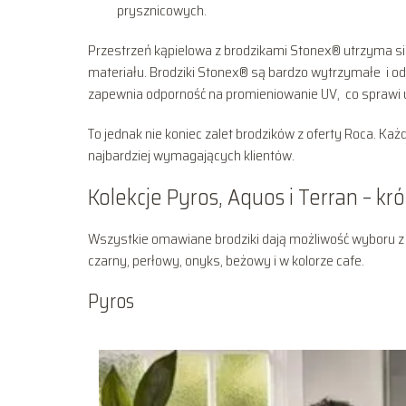
prysznicowych.
Przestrzeń kąpielowa z brodzikami Stonex® utrzyma si
materiału. Brodziki Stonex® są bardzo wytrzymałe i 
zapewnia odporność na promieniowanie UV, co sprawi ut
To jednak nie koniec zalet brodzików z oferty Roca. K
najbardziej wymagających klientów.
Kolekcje Pyros, Aquos i Terran – kr
Wszystkie omawiane brodziki dają możliwość wyboru z k
czarny, perłowy, onyks, beżowy i w kolorze cafe.
Pyros