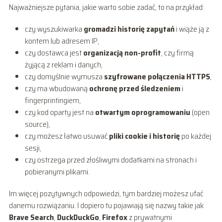
Najważniejsze pytania, jakie warto sobie zadać, to na przykład:
czy wyszukiwarka
gromadzi historię zapytań
i wiąże ją z
kontem lub adresem IP,
czy dostawca jest
organizacją non-profit
, czy firmą
żyjącą z reklam i danych,
czy domyślnie wymusza
szyfrowane połączenia HTTPS
,
czy ma wbudowaną
ochronę przed śledzeniem
i
fingerprintingiem,
czy kod oparty jest na
otwartym oprogramowaniu
(open
source),
czy możesz łatwo usuwać
pliki cookie i historię
po każdej
sesji,
czy ostrzega przed złośliwymi dodatkami na stronach i
pobieranymi plikami.
Im więcej pozytywnych odpowiedzi, tym bardziej możesz ufać
danemu rozwiązaniu. I dopiero tu pojawiają się nazwy takie jak
Brave Search
,
DuckDuckGo
,
Firefox
z prywatnymi