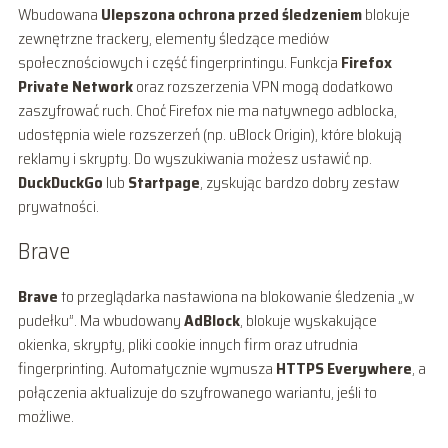
Wbudowana
Ulepszona ochrona przed śledzeniem
blokuje
zewnętrzne trackery, elementy śledzące mediów
społecznościowych i część fingerprintingu. Funkcja
Firefox
Private Network
oraz rozszerzenia VPN mogą dodatkowo
zaszyfrować ruch. Choć Firefox nie ma natywnego adblocka,
udostępnia wiele rozszerzeń (np. uBlock Origin), które blokują
reklamy i skrypty. Do wyszukiwania możesz ustawić np.
DuckDuckGo
lub
Startpage
, zyskując bardzo dobry zestaw
prywatności.
Brave
Brave
to przeglądarka nastawiona na blokowanie śledzenia „w
pudełku”. Ma wbudowany
AdBlock
, blokuje wyskakujące
okienka, skrypty, pliki cookie innych firm oraz utrudnia
fingerprinting. Automatycznie wymusza
HTTPS Everywhere
, a
połączenia aktualizuje do szyfrowanego wariantu, jeśli to
możliwe.