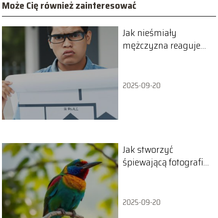
Może Cię również zainteresować
Jak nieśmiały
mężczyzna reaguje
na kobietę, która mu
się podoba?
2025-09-20
Jak stworzyć
śpiewającą fotografię
w łatwy sposób?
2025-09-20