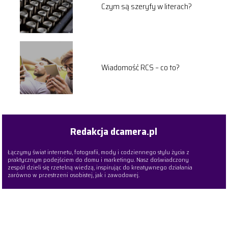
Czym są szeryfy w literach?
Wiadomość RCS – co to?
Redakcja dcamera.pl
Łączymy świat internetu, fotografii, mody i codziennego stylu życia z
praktycznym podejściem do domu i marketingu. Nasz doświadczony
zespół dzieli się rzetelną wiedzą, inspirując do kreatywnego działania
zarówno w przestrzeni osobistej, jak i zawodowej.