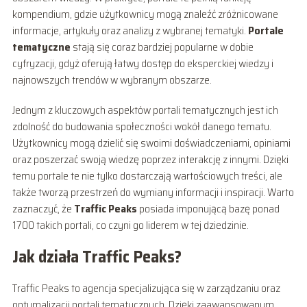
kompendium, gdzie użytkownicy mogą znaleźć zróżnicowane
informacje, artykuły oraz analizy z wybranej tematyki.
Portale
tematyczne
stają się coraz bardziej popularne w dobie
cyfryzacji, gdyż oferują łatwy dostęp do eksperckiej wiedzy i
najnowszych trendów w wybranym obszarze.
Jednym z kluczowych aspektów portali tematycznych jest ich
zdolność do budowania społeczności wokół danego tematu.
Użytkownicy mogą dzielić się swoimi doświadczeniami, opiniami
oraz poszerzać swoją wiedzę poprzez interakcję z innymi. Dzięki
temu portale te nie tylko dostarczają wartościowych treści, ale
także tworzą przestrzeń do wymiany informacji i inspiracji. Warto
zaznaczyć, że
Traffic Peaks
posiada imponującą bazę ponad
1700 takich portali, co czyni go liderem w tej dziedzinie.
Jak działa Traffic Peaks?
Traffic Peaks to agencja specjalizująca się w zarządzaniu oraz
optymalizacji portali tematycznych. Dzięki zaawansowanym