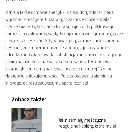
Istnieją także domowe specyfiki, dzięki którym loczki będą
wyraźne i sprężyste. Cuda w tym zakresie może zdziałać…
siemię lniane. Łyżkę ziaren lnu wsypujemy do półlitrowego
garnuszka i zalewamy wodą. Gotujemy na wolnym ogniu, przez
cały czas mieszając. Gdy zauważymy, że mieszanka zaczyna
gęstnieć, zdejmujemy naczynie z ognia, a jego zawartość
odcedzamy. Galaretowata substancja musi nieco przestygnąć,
zanim nałożymy ją na świeżo umyte włosy. Ten domowy
kosmetyk trzymamy na głowie przez co najmniej 15 minut.
Następnie spłukujemy wodą. Po zastosowaniu siemienia
lnianego, od razu zauważymy sporą różnicę!
Zobacz także:
Jak nieśmiały mężczyzna
reaguje na kobietę, która mu się
podoba?