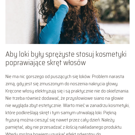
Aby loki były sprężyste stosuj kosmetyki
poprawiające skręt włosów
Nie ma nic gorszego od puszących się loków. Problem narasta
zimą, gdy jest się zmuszonym do noszenia nakrycia głowy.
Kręcone włosy elektryzują się i są praktycznie nie do okiełznania.
Nie trzeba również dodawać, że przysłowiowe siano na głowie
nie wygląda zbyt estetycznie. Warto mieć w zanadrzu kosmetyki,
które podkreślają skręt i tym samym utrwalają loki. Piękną
fryzurą można cieszyć się nawet przez cały dzień. Należy
pamiętać, aby nie przesadzać z ilością nakładanego produktu.
Wtedy można bowiem uzyskać efekt odwrotny do