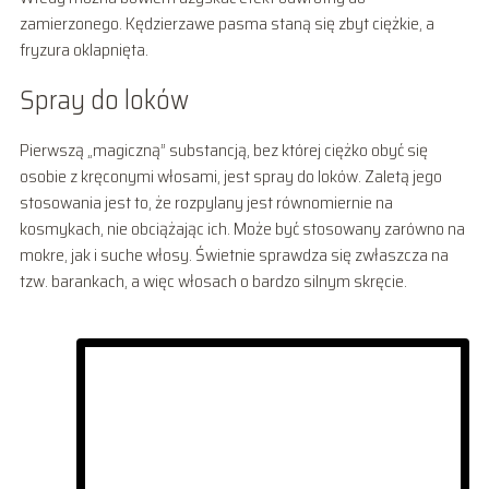
zamierzonego. Kędzierzawe pasma staną się zbyt ciężkie, a
fryzura oklapnięta.
Spray do loków
Pierwszą „magiczną” substancją, bez której ciężko obyć się
osobie z kręconymi włosami, jest spray do loków. Zaletą jego
stosowania jest to, że rozpylany jest równomiernie na
kosmykach, nie obciążając ich. Może być stosowany zarówno na
mokre, jak i suche włosy. Świetnie sprawdza się zwłaszcza na
tzw. barankach, a więc włosach o bardzo silnym skręcie.