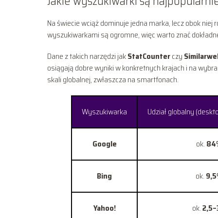
Jakie wyszukiwarki są najpopularni
Na świecie wciąż dominuje jedna marka, lecz obok niej
wyszukiwarkami są ogromne, więc warto znać dokładne 
Dane z takich narzędzi jak
StatCounter
czy
Similarwe
osiągają dobre wyniki w konkretnych krajach i na wybr
skali globalnej, zwłaszcza na smartfonach.
Wyszukiwarka
Udział globalny (deskt
Google
ok.
84
Bing
ok.
9,
Yahoo!
ok.
2,5