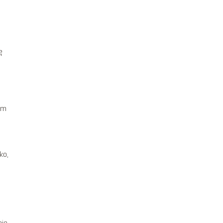
ę
em
ko,
nie