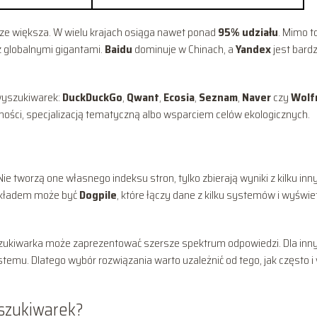
ze większa. W wielu krajach osiąga nawet ponad
95% udziału
. Mimo t
z globalnymi gigantami.
Baidu
dominuje w Chinach, a
Yandex
jest bard
 wyszukiwarek:
DuckDuckGo
,
Qwant
,
Ecosia
,
Seznam
,
Naver
czy
Wolf
tności, specjalizacją tematyczną albo wsparciem celów ekologicznych.
 Nie tworzą one własnego indeksu stron, tylko zbierają wyniki z kilku inn
rzykładem może być
Dogpile
, które łączy dane z kilku systemów i wyświet
zukiwarka może zaprezentować szersze spektrum odpowiedzi. Dla inn
temu. Dlatego wybór rozwiązania warto uzależnić od tego, jak często i
yszukiwarek?