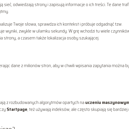
ą sieć, odwiedzają strony i zapisują informacje o ich treści. Te dane traf
ytmy.
lizuje Twoje słowa, sprawdza ich kontekst i próbuje odgadnąć tzw.
rtuje wyniki, zwykle w ułamku sekundy. W grę wchodzi tu wiele czynnikó
a strony, a czasem także lokalizacja osoby szukającej.
ierając dane z milionów stron, aby w chwili wpisania zapytania można b
stają z rozbudowanych algorytmów opartych na
uczeniu maszynowy
czy
Startpage
, też używają indeksów, ale często skupiają się bardziej