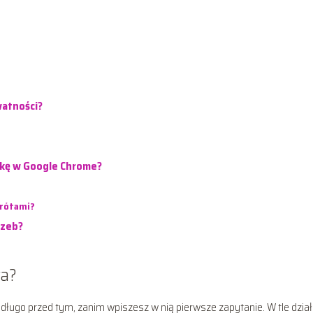
atności?
rkę w Google Chrome?
krótami?
rzeb?
wa?
długo przed tym, zanim wpiszesz w nią pierwsze zapytanie. W tle dział