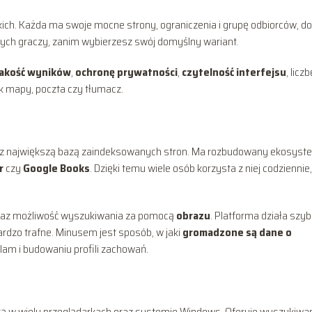
kich. Każda ma swoje mocne strony, ograniczenia i grupę odbiorców, do
zych graczy, zanim wybierzesz swój domyślny wariant.
jakość wyników
,
ochronę prywatności
,
czytelność interfejsu
, liczb
ak mapy, poczta czy tłumacz.
e, z największą bazą zaindeksowanych stron. Ma rozbudowany ekosyst
r
czy
Google Books
. Dzięki temu wiele osób korzysta z niej codziennie,
az możliwość wyszukiwania za pomocą
obrazu
. Platforma działa szyb
ardzo trafne. Minusem jest sposób, w jaki
gromadzone są dane o
klam i budowaniu profili zachowań.
ką w wielu przeglądarkach oraz systemie Windows. Oferuje wyszukiwa