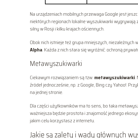
Na urządzeniach mobilnych przewaga Google jest jeszc
niektórych regionach lokalne wyszukiwarki wygrywają 
silny w Rosji i kilku krajach ościennych.
Obok nich istnieje też grupa mniejszych, niezależnych
Alpha
. Każda z nich stara się wyróżnić: ochroną prywa
Metawyszukiwarki
Ciekawym rozwiązaniem są tzw.
metawyszukiwarki
.
źródeł jednocześnie, np. z Google, Bing czy Yahoo!. P
na jednej stronie.
Dla części użytkowników ma to sens, bo taka metawys
ważniejsza będzie prostota i znajomość jednego ekosys
jakim celu korzystasz z internetu.
Jakie są zalety i wady głównych w