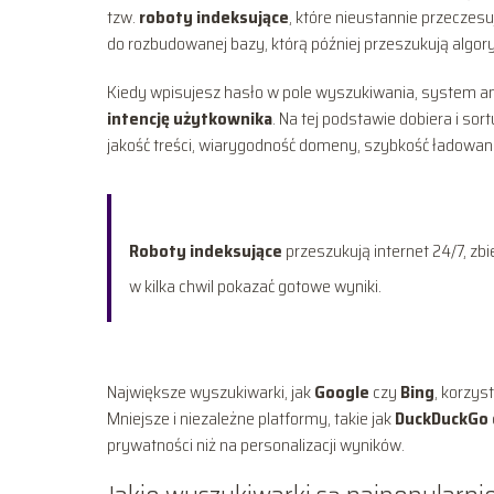
tzw.
roboty indeksujące
, które nieustannie przeczesuj
do rozbudowanej bazy, którą później przeszukują algor
Kiedy wpisujesz hasło w pole wyszukiwania, system ana
intencję użytkownika
. Na tej podstawie dobiera i so
jakość treści, wiarygodność domeny, szybkość ładowani
Roboty indeksujące
przeszukują internet 24/7, zb
w kilka chwil pokazać gotowe wyniki.
Największe wyszukiwarki, jak
Google
czy
Bing
, korzy
Mniejsze i niezależne platformy, takie jak
DuckDuckGo
prywatności niż na personalizacji wyników.