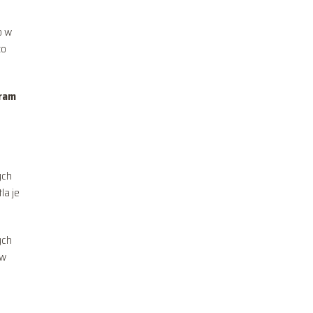
o w
zo
ram
ych
la je
ych
 w