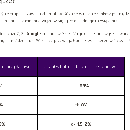
ejsze?
 rośnie grupa ciekawych alternatyw. Różnice w udziale rynkowym międz
proporcje, zanim przywiążesz się tylko do jednego rozwiązania.
b
pokazują, że
Google
posiada większość rynku, ale inne wyszukiwarki
anych urządzeniach. W Polsce przewaga Google jest jeszcze większa ni
op – przykładowo)
Udział w Polsce (desktop – przykładowo)
%
ok.
89%
5%
ok.
8%
–3%
ok.
1,5–2%