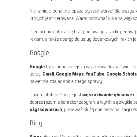
Nie istnieje jedna „najlepsza wyszukiwarka” dla wszyst
których jest kierowana. Warto porównać kilka najwięks
Przy ocenie opłaca się brać pod uwagę kilka kryteriów:
reklam, a także dostęp do usług dodatkowych, takich j
Google
Google
to najpopularniejsza wyszukiwarka na świeci
usług:
Gmail
,
Google Maps
,
YouTube
,
Google Schola
nawet nie zdając sobie z tego sprawy.
Dużym atutem Google jest
wyszukiwanie głosowe
or
dobrze rozumie kontekst zapytań, a wyniki są zwykle b
użytkownikach
, ponieważ służą one personalizacji re
Bing
Bing
należy do Microsoftu i jest domyślną wyszukiwar