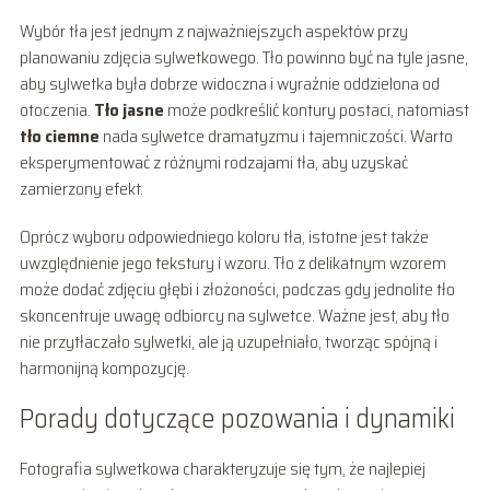
Wybór tła jest jednym z najważniejszych aspektów przy
planowaniu zdjęcia sylwetkowego. Tło powinno być na tyle jasne,
aby sylwetka była dobrze widoczna i wyraźnie oddzielona od
otoczenia.
Tło jasne
może podkreślić kontury postaci, natomiast
tło ciemne
nada sylwetce dramatyzmu i tajemniczości. Warto
eksperymentować z różnymi rodzajami tła, aby uzyskać
zamierzony efekt.
Oprócz wyboru odpowiedniego koloru tła, istotne jest także
uwzględnienie jego tekstury i wzoru. Tło z delikatnym wzorem
może dodać zdjęciu głębi i złożoności, podczas gdy jednolite tło
skoncentruje uwagę odbiorcy na sylwetce. Ważne jest, aby tło
nie przytłaczało sylwetki, ale ją uzupełniało, tworząc spójną i
harmonijną kompozycję.
Porady dotyczące pozowania i dynamiki
Fotografia sylwetkowa charakteryzuje się tym, że najlepiej