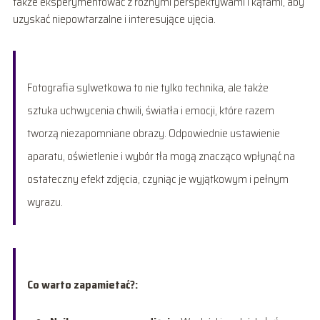
także eksperymentować z różnymi perspektywami i kątami, aby
uzyskać niepowtarzalne i interesujące ujęcia.
Fotografia sylwetkowa to nie tylko technika, ale także
sztuka uchwycenia chwili, światła i emocji, które razem
tworzą niezapomniane obrazy. Odpowiednie ustawienie
aparatu, oświetlenie i wybór tła mogą znacząco wpłynąć na
ostateczny efekt zdjęcia, czyniąc je wyjątkowym i pełnym
wyrazu.
Co warto zapamietać?: