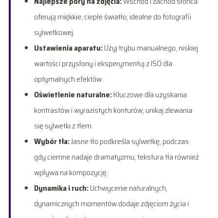
Najlepsze pory na zdjęcia:
Wschód i zachód słońca
oferują miękkie, ciepłe światło, idealne do fotografii
sylwetkowej.
Ustawienia aparatu:
Użyj trybu manualnego, niskiej
wartości przysłony i eksperymentuj z ISO dla
optymalnych efektów.
Oświetlenie naturalne:
Kluczowe dla uzyskania
kontrastów i wyrazistych konturów; unikaj zlewania
się sylwetki z tłem.
Wybór tła:
Jasne tło podkreśla sylwetkę, podczas
gdy ciemne nadaje dramatyzmu; tekstura tła również
wpływa na kompozycję.
Dynamika i ruch:
Uchwycenie naturalnych,
dynamicznych momentów dodaje zdjęciom życia i