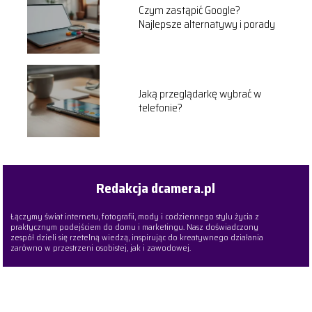
Czym zastąpić Google?
Najlepsze alternatywy i porady
Jaką przeglądarkę wybrać w
telefonie?
Redakcja dcamera.pl
Łączymy świat internetu, fotografii, mody i codziennego stylu życia z
praktycznym podejściem do domu i marketingu. Nasz doświadczony
zespół dzieli się rzetelną wiedzą, inspirując do kreatywnego działania
zarówno w przestrzeni osobistej, jak i zawodowej.