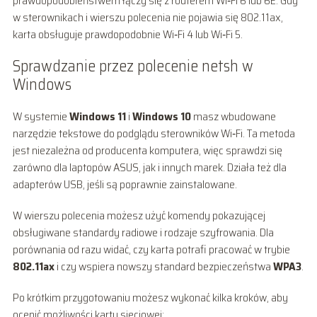
prawdopodobieństwem łączy się z routerem Wi‑Fi 6 lub 6E. Gdy
w sterownikach i wierszu polecenia nie pojawia się 802.11ax,
karta obsługuje prawdopodobnie Wi‑Fi 4 lub Wi‑Fi 5.
Sprawdzanie przez polecenie netsh w
Windows
W systemie
Windows 11
i
Windows 10
masz wbudowane
narzędzie tekstowe do podglądu sterowników Wi‑Fi. Ta metoda
jest niezależna od producenta komputera, więc sprawdzi się
zarówno dla laptopów ASUS, jak i innych marek. Działa też dla
adapterów USB, jeśli są poprawnie zainstalowane.
W wierszu polecenia możesz użyć komendy pokazującej
obsługiwane standardy radiowe i rodzaje szyfrowania. Dla
porównania od razu widać, czy karta potrafi pracować w trybie
802.11ax
i czy wspiera nowszy standard bezpieczeństwa
WPA3
.
Po krótkim przygotowaniu możesz wykonać kilka kroków, aby
ocenić możliwości karty sieciowej: