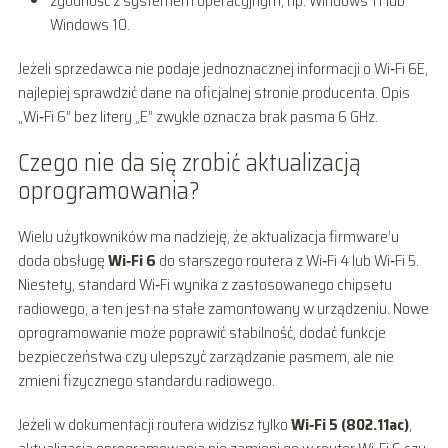
zgodność z systemem operacyjnym, np. Windows 11 lub
Windows 10.
Jeżeli sprzedawca nie podaje jednoznacznej informacji o Wi‑Fi 6E,
najlepiej sprawdzić dane na oficjalnej stronie producenta. Opis
„Wi‑Fi 6” bez litery „E” zwykle oznacza brak pasma 6 GHz.
Czego nie da się zrobić aktualizacją
oprogramowania?
Wielu użytkowników ma nadzieję, że aktualizacja firmware’u
doda obsługę
Wi‑Fi 6
do starszego routera z Wi‑Fi 4 lub Wi‑Fi 5.
Niestety, standard Wi‑Fi wynika z zastosowanego chipsetu
radiowego, a ten jest na stałe zamontowany w urządzeniu. Nowe
oprogramowanie może poprawić stabilność, dodać funkcje
bezpieczeństwa czy ulepszyć zarządzanie pasmem, ale nie
zmieni fizycznego standardu radiowego.
Jeżeli w dokumentacji routera widzisz tylko
Wi‑Fi 5 (802.11ac)
,