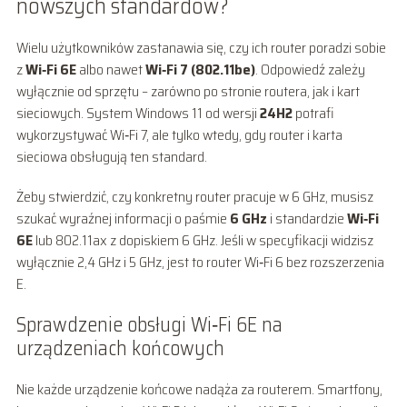
nowszych standardów?
Wielu użytkowników zastanawia się, czy ich router poradzi sobie
z
Wi‑Fi 6E
albo nawet
Wi‑Fi 7 (802.11be)
. Odpowiedź zależy
wyłącznie od sprzętu – zarówno po stronie routera, jak i kart
sieciowych. System Windows 11 od wersji
24H2
potrafi
wykorzystywać Wi‑Fi 7, ale tylko wtedy, gdy router i karta
sieciowa obsługują ten standard.
Żeby stwierdzić, czy konkretny router pracuje w 6 GHz, musisz
szukać wyraźnej informacji o paśmie
6 GHz
i standardzie
Wi‑Fi
6E
lub 802.11ax z dopiskiem 6 GHz. Jeśli w specyfikacji widzisz
wyłącznie 2,4 GHz i 5 GHz, jest to router Wi‑Fi 6 bez rozszerzenia
E.
Sprawdzenie obsługi Wi‑Fi 6E na
urządzeniach końcowych
Nie każde urządzenie końcowe nadąża za routerem. Smartfony,