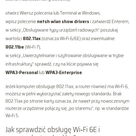
otwórz Wiersz polecenia lub Terminal w Windows,
wpisz polecenie
netsh wlan show drivers
i zatwierdź Enterem,
w sekcji „Obsługiwane typy urządzeń radiowych” poszukaj
wartości
802.11ax
(oznacza Wi‑Fi 6/6E) oraz ewentualnie
802.11be
(Wi‑Fi 7),
w sekcji „Uwierzytelnianie i szyfrowanie obsługiwane w trybie
infrastruktury” sprawdź, czy na liście pojawia się
WPA3‑Personal
lub
WPA3‑Enterprise
.
Jeżeli komputer obsługuje 802.11ax, a router również ma Wi‑Fi 6,
możesz w pełni wykorzystać zalety nowego standardu. Brak
802.11ax po stronie karty oznacza, że nawet przy nowoczesnym
routerze urządzenie połączy się „po staremu”, np. w standardzie
Wi‑Fi 5.
Jak sprawdzić obsługę Wi‑Fi 6E i