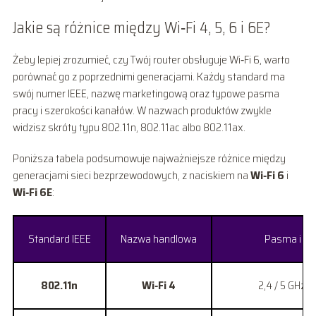
Jakie są różnice między Wi‑Fi 4, 5, 6 i 6E?
Żeby lepiej zrozumieć, czy Twój router obsługuje Wi‑Fi 6, warto
porównać go z poprzednimi generacjami. Każdy standard ma
swój numer IEEE, nazwę marketingową oraz typowe pasma
pracy i szerokości kanałów. W nazwach produktów zwykle
widzisz skróty typu 802.11n, 802.11ac albo 802.11ax.
Poniższa tabela podsumowuje najważniejsze różnice między
generacjami sieci bezprzewodowych, z naciskiem na
Wi‑Fi 6
i
Wi‑Fi 6E
:
Standard IEEE
Nazwa handlowa
Pasma i sz
802.11n
Wi‑Fi 4
2,4 / 5 GHz, 