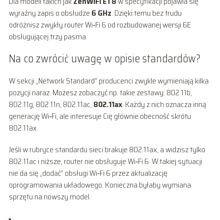
Dla modeli takich jak
ZenWiFi ET8
w specyfikacji pojawia się
wyraźny zapis o obsłudze
6 GHz
. Dzięki temu bez trudu
odróżnisz zwykły router Wi‑Fi 6 od rozbudowanej wersji 6E
obsługującej trzy pasma.
Na co zwrócić uwagę w opisie standardów?
W sekcji „Network Standard” producenci zwykle wymieniają kilka
pozycji naraz. Możesz zobaczyć np. takie zestawy: 802.11b,
802.11g, 802.11n, 802.11ac,
802.11ax
. Każdy z nich oznacza inną
generację Wi‑Fi, ale interesuje Cię głównie obecność skrótu
802.11ax.
Jeśli w rubryce standardu sieci brakuje 802.11ax, a widzisz tylko
802.11ac i niższe, router nie obsługuje Wi‑Fi 6. W takiej sytuacji
nie da się „dodać” obsługi Wi‑Fi 6 przez aktualizację
oprogramowania układowego. Konieczna byłaby wymiana
sprzętu na nowszy model.