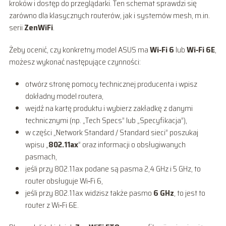
kroków i dostęp do przeglądarki. Ten schemat sprawdzi się
zarówno dla klasycznych routerów, jak i systemów mesh, m.in.
serii
ZenWiFi
.
Żeby ocenić, czy konkretny model ASUS ma
Wi‑Fi 6
lub
Wi‑Fi 6E
,
możesz wykonać następujące czynności:
otwórz stronę pomocy technicznej producenta i wpisz
dokładny model routera,
wejdź na kartę produktu i wybierz zakładkę z danymi
technicznymi (np. „Tech Specs” lub „Specyfikacja”),
w części „Network Standard / Standard sieci” poszukaj
wpisu „
802.11ax
” oraz informacji o obsługiwanych
pasmach,
jeśli przy 802.11ax podane są pasma 2,4 GHz i 5 GHz, to
router obsługuje Wi‑Fi 6,
jeśli przy 802.11ax widzisz także pasmo
6 GHz
, to jest to
router z Wi‑Fi 6E.