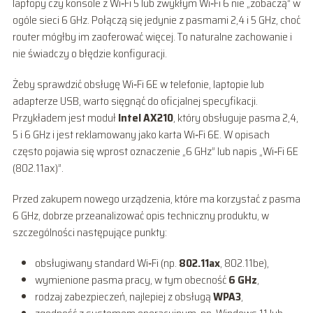
laptopy czy konsole z Wi‑Fi 5 lub zwykłym Wi‑Fi 6 nie „zobaczą” w
ogóle sieci 6 GHz. Połączą się jedynie z pasmami 2,4 i 5 GHz, choć
router mógłby im zaoferować więcej. To naturalne zachowanie i
nie świadczy o błędzie konfiguracji.
Żeby sprawdzić obsługę Wi‑Fi 6E w telefonie, laptopie lub
adapterze USB, warto sięgnąć do oficjalnej specyfikacji.
Przykładem jest moduł
Intel AX210
, który obsługuje pasma 2,4,
5 i 6 GHz i jest reklamowany jako karta Wi‑Fi 6E. W opisach
często pojawia się wprost oznaczenie „6 GHz” lub napis „Wi‑Fi 6E
(802.11ax)”.
Przed zakupem nowego urządzenia, które ma korzystać z pasma
6 GHz, dobrze przeanalizować opis techniczny produktu, w
szczególności następujące punkty:
obsługiwany standard Wi‑Fi (np.
802.11ax
, 802.11be),
wymienione pasma pracy, w tym obecność
6 GHz
,
rodzaj zabezpieczeń, najlepiej z obsługą
WPA3
,