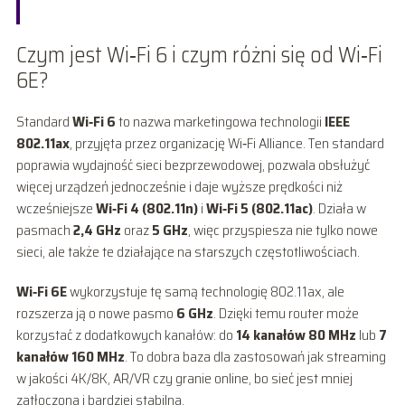
Czym jest Wi‑Fi 6 i czym różni się od Wi‑Fi
6E?
Standard
Wi‑Fi 6
to nazwa marketingowa technologii
IEEE
802.11ax
, przyjęta przez organizację Wi‑Fi Alliance. Ten standard
poprawia wydajność sieci bezprzewodowej, pozwala obsłużyć
więcej urządzeń jednocześnie i daje wyższe prędkości niż
wcześniejsze
Wi‑Fi 4 (802.11n)
i
Wi‑Fi 5 (802.11ac)
. Działa w
pasmach
2,4 GHz
oraz
5 GHz
, więc przyspiesza nie tylko nowe
sieci, ale także te działające na starszych częstotliwościach.
Wi‑Fi 6E
wykorzystuje tę samą technologię 802.11ax, ale
rozszerza ją o nowe pasmo
6 GHz
. Dzięki temu router może
korzystać z dodatkowych kanałów: do
14 kanałów 80 MHz
lub
7
kanałów 160 MHz
. To dobra baza dla zastosowań jak streaming
w jakości 4K/8K, AR/VR czy granie online, bo sieć jest mniej
zatłoczona i bardziej stabilna.