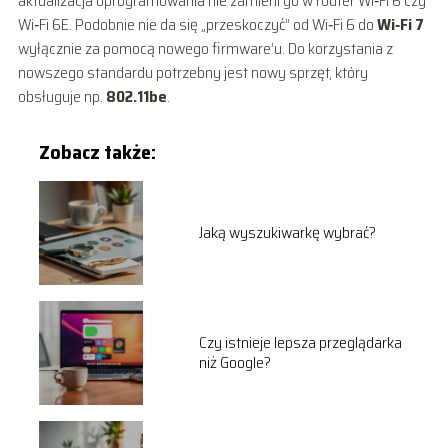
aktualizacja oprogramowania nie zamieni go w router Wi‑Fi 6 czy
Wi‑Fi 6E. Podobnie nie da się „przeskoczyć” od Wi‑Fi 6 do
Wi‑Fi 7
wyłącznie za pomocą nowego firmware’u. Do korzystania z
nowszego standardu potrzebny jest nowy sprzęt, który
obsługuje np.
802.11be
.
Zobacz także:
Jaką wyszukiwarkę wybrać?
Czy istnieje lepsza przeglądarka
niż Google?