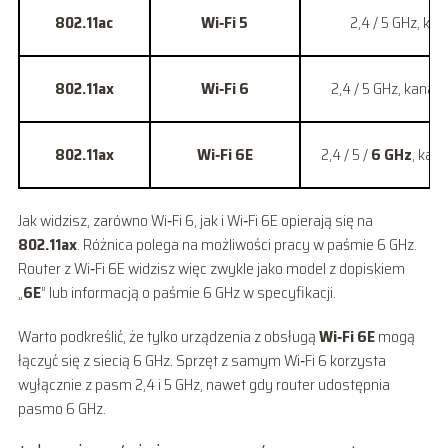
802.11ac
Wi‑Fi 5
2,4 / 5 GHz, ka
802.11ax
Wi‑Fi 6
2,4 / 5 GHz, kanały
802.11ax
Wi‑Fi 6E
2,4 / 5 /
6 GHz
, kan
Jak widzisz, zarówno Wi‑Fi 6, jak i Wi‑Fi 6E opierają się na
802.11ax
. Różnica polega na możliwości pracy w paśmie 6 GHz.
Router z Wi‑Fi 6E widzisz więc zwykle jako model z dopiskiem
„
6E
” lub informacją o paśmie 6 GHz w specyfikacji.
Warto podkreślić, że tylko urządzenia z obsługą
Wi‑Fi 6E
mogą
łączyć się z siecią 6 GHz. Sprzęt z samym Wi‑Fi 6 korzysta
wyłącznie z pasm 2,4 i 5 GHz, nawet gdy router udostępnia
pasmo 6 GHz.