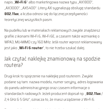
napis „
Wi‑Fi 6
” albo marketingowa nazwa typu „AX1800”,
„AX3000”, „AX5400”. Litery AX sygnalizują obsługę standardu
802.11ax
, a liczba odnosi się do łącznej przepływności
teoretycznej wszystkich pasm.
Na pudełku lub w materiałach reklamowych zwykle znajdziesz
grafiki z ikonami Wi‑Fi 6, Wi‑Fi 6E, a czasem także wzmiankę o
WPA3, MU‑MIMO czy 160 MHz. Jeśli router wprost reklamowany
jest jako „
Wi‑Fi 6 router
”, to nie trzeba szukać dalej.
Jak czytać naklejkę znamionową na spodzie
routera?
Drugi krok to spojrzenie na naklejkę pod routerem. Zwykle
podane są tam: nazwa modelu, numer seryjny, adres logowania
do panelu administracyjnego oraz czasem informacje o
standardach radiowych. Jeżeli producent dopisał np. „
802.11ax
/
2,4 GHz & 5 GHz”, oznacza to, że masz urządzenie z Wi‑Fi 6.