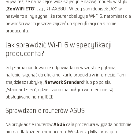
Bywa też, że na naklejce widzisz jedynie nazwę modelu w stylu
„
ZenWiFi ET8
” czy „RT‑AX88U”. Wtedy sam dopisek „AX” w
nazwie to silny sygnał, że router obsługuje Wi‑Fi 6, natomiast dla
pewności warto jeszcze zajrzeć do specyfikacji na stronie
producenta.
Jak sprawdzić Wi‑Fi 6 w specyfikacji
producenta?
Gdy sama obudowa nie odpowiada na wszystkie pytania,
najlepiej sięgnąć do oficjalnej karty produktu w internecie. Tam
znajdziesz rubrykę „
Network Standard
” lub po polsku
„Standard sieci”, gdzie czarno na białym wymienione są
obsługiwane normy IEEE.
Sprawdzanie routerów ASUS
Na przykładzie routerów
ASUS
cała procedura wygląda podobnie
niemal dla każdego producenta. Wystarczy kilka prostych