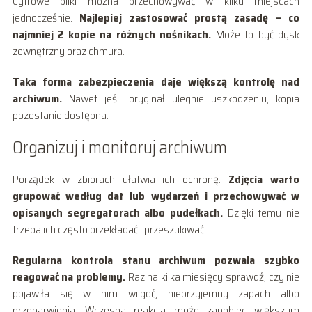
Cyfrowe pliki można przechowywać w kilku miejscach
jednocześnie.
Najlepiej zastosować prostą zasadę – co
najmniej 2 kopie na różnych nośnikach.
Może to być dysk
zewnętrzny oraz chmura.
Taka forma zabezpieczenia daje większą kontrolę nad
archiwum.
Nawet jeśli oryginał ulegnie uszkodzeniu, kopia
pozostanie dostępna.
Organizuj i monitoruj archiwum
Porządek w zbiorach ułatwia ich ochronę.
Zdjęcia warto
grupować według dat lub wydarzeń i przechowywać w
opisanych segregatorach albo pudełkach.
Dzięki temu nie
trzeba ich często przekładać i przeszukiwać.
Regularna kontrola stanu archiwum pozwala szybko
reagować na problemy.
Raz na kilka miesięcy sprawdź, czy nie
pojawiła się w nim wilgoć, nieprzyjemny zapach albo
przebarwienia. Wczesna reakcja może zapobiec większym