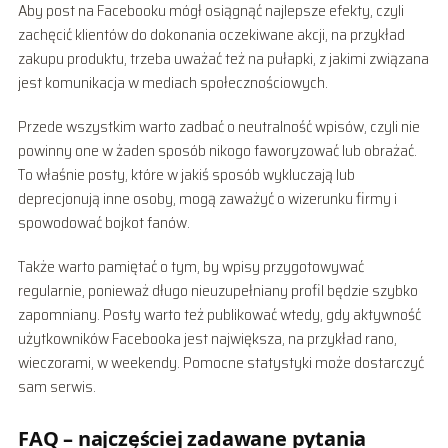
Aby post na Facebooku mógł osiągnąć najlepsze efekty, czyli
zachęcić klientów do dokonania oczekiwane akcji, na przykład
zakupu produktu, trzeba uważać też na pułapki, z jakimi związana
jest komunikacja w mediach społecznościowych.
Przede wszystkim warto zadbać o neutralność wpisów, czyli nie
powinny one w żaden sposób nikogo faworyzować lub obrażać.
To właśnie posty, które w jakiś sposób wykluczają lub
deprecjonują inne osoby, mogą zaważyć o wizerunku firmy i
spowodować bojkot fanów.
Także warto pamiętać o tym, by wpisy przygotowywać
regularnie, ponieważ długo nieuzupełniany profil będzie szybko
zapomniany. Posty warto też publikować wtedy, gdy aktywność
użytkowników Facebooka jest największa, na przykład rano,
wieczorami, w weekendy. Pomocne statystyki może dostarczyć
sam serwis.
FAQ – najczęściej zadawane pytania