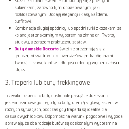
Kozaki za kolano świetnie komponują się z prostymi
sukienkami, zarówno tymi dopasowanymi, jak i
rozkloszowanymi. Dodają elegancji i klasy każdemu
outfitowi.
Kombinacja długiej spódnicy lub spodni rurki z kozakami za
kolano jest znakomitym wyborem na zimne dni. Tworzy
stylowy, a zarazem praktyczny zestaw.
Buty damskie Boccato
świetnie prezentują się z
grubszymi swetrami czy oversize’owymi kardiganami.
Tworzą ciekawy kontrast długości i dodają wyrazu całości
stylizacji.
3. Traperki lub buty trekkingowe
Trzewiki i traperki to buty doskonale pasujące do sezonu
jesienno-zimowego. Tego typu buty, oferują stylowy akcent w
różnych sytuacjach, podczas gdy traperki są idealne dla
casualowych looków. Odporność na warunki pogodowe i wygoda
sprawiają, że oba rodzaje butów są doskonałym wyborem na