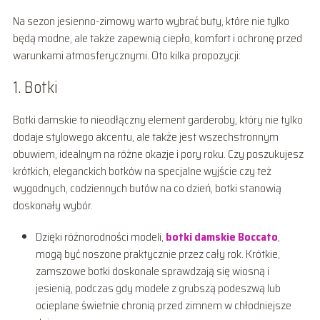
Na sezon jesienno-zimowy warto wybrać buty, które nie tylko
będą modne, ale także zapewnią ciepło, komfort i ochronę przed
warunkami atmosferycznymi. Oto kilka propozycji:
1. Botki
Botki damskie to nieodłączny element garderoby, który nie tylko
dodaje stylowego akcentu, ale także jest wszechstronnym
obuwiem, idealnym na różne okazje i pory roku. Czy poszukujesz
krótkich, eleganckich botków na specjalne wyjście czy też
wygodnych, codziennych butów na co dzień, botki stanowią
doskonały wybór.
Dzięki różnorodności modeli,
botki damskie Boccato
,
mogą być noszone praktycznie przez cały rok. Krótkie,
zamszowe botki doskonale sprawdzają się wiosną i
jesienią, podczas gdy modele z grubszą podeszwą lub
ocieplane świetnie chronią przed zimnem w chłodniejsze